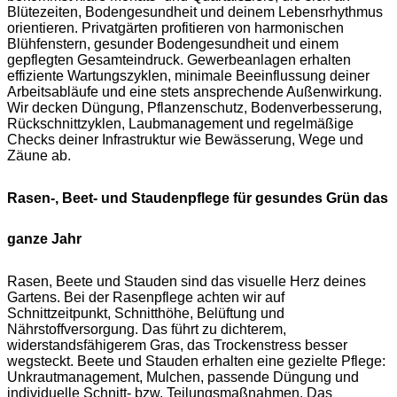
Blütezeiten, Bodengesundheit und deinem Lebensrhythmus
orientieren. Privatgärten profitieren von harmonischen
Blühfenstern, gesunder Bodengesundheit und einem
gepflegten Gesamteindruck. Gewerbeanlagen erhalten
effiziente Wartungszyklen, minimale Beeinflussung deiner
Arbeitsabläufe und eine stets ansprechende Außenwirkung.
Wir decken Düngung, Pflanzenschutz, Bodenverbesserung,
Rückschnittzyklen, Laubmanagement und regelmäßige
Checks deiner Infrastruktur wie Bewässerung, Wege und
Zäune ab.
Rasen-, Beet- und Staudenpflege für gesundes Grün das
ganze Jahr
Rasen, Beete und Stauden sind das visuelle Herz deines
Gartens. Bei der Rasenpflege achten wir auf
Schnittzeitpunkt, Schnitthöhe, Belüftung und
Nährstoffversorgung. Das führt zu dichterem,
widerstandsfähigerem Gras, das Trockenstress besser
wegsteckt. Beete und Stauden erhalten eine gezielte Pflege:
Unkrautmanagement, Mulchen, passende Düngung und
individuelle Schnitt- bzw. Teilungsmaßnahmen. Das